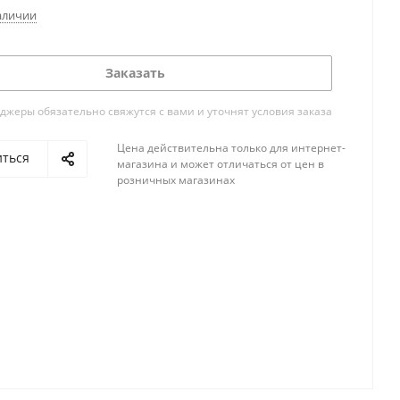
аличии
Заказать
жеры обязательно свяжутся с вами и уточнят условия заказа
Цена действительна только для интернет-
иться
магазина и может отличаться от цен в
розничных магазинах