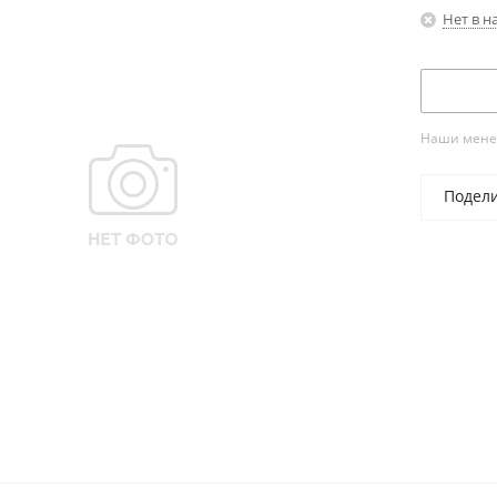
Нет в н
Наши менед
Подел