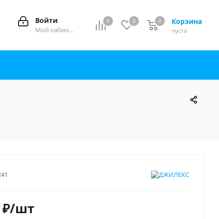
Войти
Корзина
0
0
0
0
Мой кабинет
пуста
241
₽
/шт