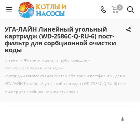
0
УГА-ЛАЙН Линейный угольный
картридж (WD-2586C-Q-RU-6) пост-
фильтр для сорбционной очистки
воды
Главная
-
Фитинги и детали трубопроводов
-
Фильтры для воды и картриджи
-
картриджи комплекты для систем абф-триа и постфильтры для о
-
УГА-ЛАЙН Линейный угольный картридж (WD-2586C-Q-RU-6) пост-
фильтр для сорбционной очистки воды