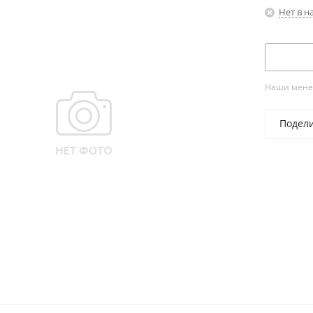
Нет в н
Наши менед
Подел