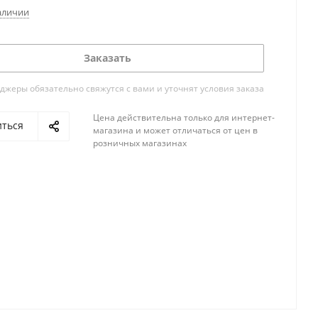
аличии
Заказать
жеры обязательно свяжутся с вами и уточнят условия заказа
Цена действительна только для интернет-
иться
магазина и может отличаться от цен в
розничных магазинах