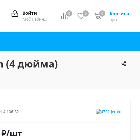
Войти
Корзина
0
0
0
0
Мой кабинет
пуста
m (4 дюйма)
Н-4-106-32
₽
/шт