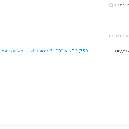
Нет в н
Наши менед
Подел