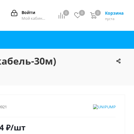
Войти
Корзина
0
0
0
0
Мой кабинет
пуста
кабель-30м)
8921
4
₽
/шт