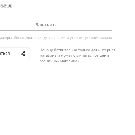
аличии
Заказать
жеры обязательно свяжутся с вами и уточнят условия заказа
Цена действительна только для интернет-
иться
магазина и может отличаться от цен в
розничных магазинах