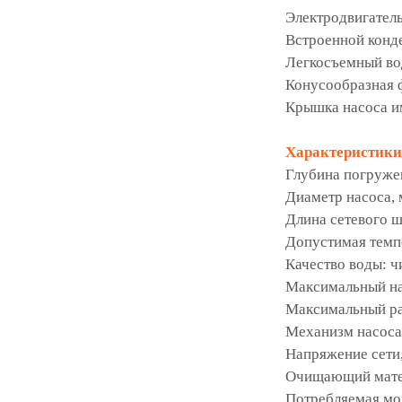
Электродвигател
Встроенной конде
Легкосъемный во
Конусообразная 
Крышка насоса и
Характеристики
Глубина погружен
Диаметр насоса, 
Длина сетевого ш
Допустимая темпе
Качество воды: ч
Максимальный на
Максимальный ра
Механизм насоса
Напряжение сети
Очищающий мате
Потребляемая мо