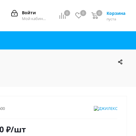
Войти
Корзина
0
0
0
0
Мой кабинет
пуста
600
0
₽
/шт