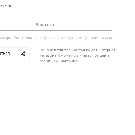
аличии
Заказать
жеры обязательно свяжутся с вами и уточнят условия заказа
Цена действительна только для интернет-
иться
магазина и может отличаться от цен в
розничных магазинах