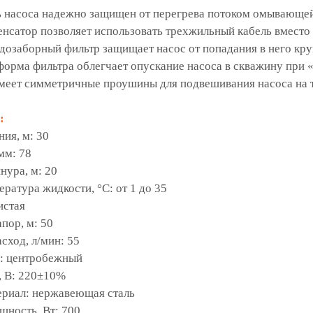
ь насоса надежно защищен от перегрева потоком омывающей
нсатор позволяет использовать трехжильный кабель вместо
дозаборный фильтр защищает насос от попадания в него кр
форма фильтра облегчает опускание насоса в скважину при 
меет симметричные проушины для подвешивания насоса на 
:
ия, м: 30
мм: 78
нура, м: 20
ратура жидкости, °C: от 1 до 35
истая
пор, м: 50
сход, л/мин: 55
: центробежный
, В: 220±10%
риал: нержавеющая сталь
щность, Вт: 700