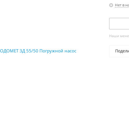
Нет в н
Наши менед
Подел