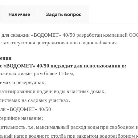
Наличие
Задать вопрос
 для скважин «ВОДОМЕТ» 40/50 разработан компанией ОО
стах отсутствия централизованного водоснабжения.
ения
с «ВОДОМЕТ» 40/50 подходит для использования в:
важинах диаметром более 110мм;
емах и резервуарах;
матизированной подачи воды в частных домах;
системах на садовых участках.
ели «ВОДОМЕТ» 40/50
рийное название;
ительность, т.е. максимальный расход воды при свободном и
ьный напор водяного столба при закрытом водоразборном кр