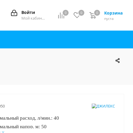
Войти
Корзина
0
0
0
0
Мой кабинет
пуста
050
альный расход, л/мин.: 40
мальный напор, м: 50
е