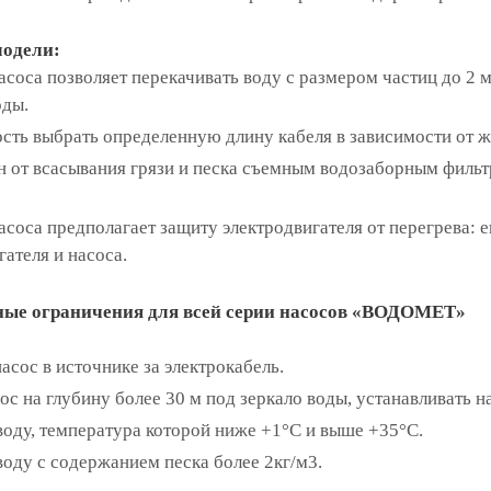
одели:
асоса позволяет перекачивать воду с размером частиц до 2 
оды.
сть выбрать определенную длину кабеля в зависимости от ж
 от всасывания грязи и песка съемным водозаборным фильтр
асоса предполагает защиту электродвигателя от перегрева:
ателя и насоса.
ые ограничения для всей серии насосов «ВОДОМЕТ»
сос в источнике за электрокабель.
с на глубину более 30 м под зеркало воды, устанавливать на
воду, температура которой ниже +1°С и выше +35°С.
воду с содержанием песка более 2кг/м3.