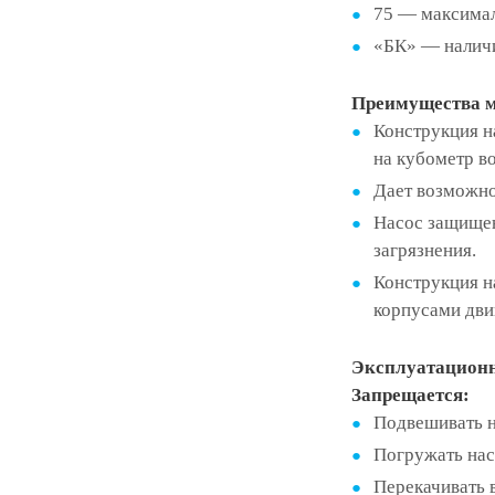
75 — максимал
«БК» — наличи
Преимущества м
Конструкция н
на кубометр в
Дает возможно
Насос защищен
загрязнения.
Конструкция н
корпусами двиг
Эксплуатационн
Запрещается:
Подвешивать на
Погружать насо
Перекачивать 