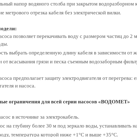
ьный напор водяного столба при закрытом водоразборном кр
е метрового отрезка кабеля без электрической вилки.
одели:
асоса позволяет перекачивать воду с размером частиц до 2 
оды.
сть выбрать определенную длину кабеля в зависимости от ж
 от всасывания грязи и песка съемным водозаборным фильтр
асоса предполагает защиту электродвигателя от перегрева:
ателя и насоса.
ые ограничения для всей серии насосов «ВОДОМЕТ»
сос в источнике за электрокабель.
с на глубину более 30 м под зеркало воды, устанавливать на
воду, температура которой ниже +1°С и выше +35°С.