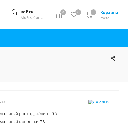
Войти
Корзина
0
0
0
0
Мой кабинет
пуста
538
альный расход, л/мин.: 55
мальный напор, м: 75
е