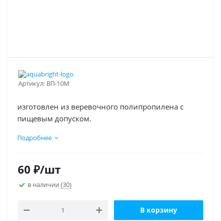
Артикул:
ВП-10М
изготовлен из веревочного полипропилена с
пищевым допуском.
Подробнее
Назначение:
Предназначен для механической очистки воды от
60
₽
/шт
песка, грязи и ржавчины.
в наличии
(30)
Рекомендуется для предварительной очистки
воды.
В корзину