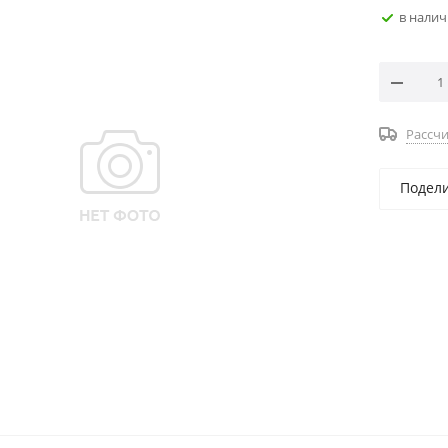
в нали
Рассчи
Подел