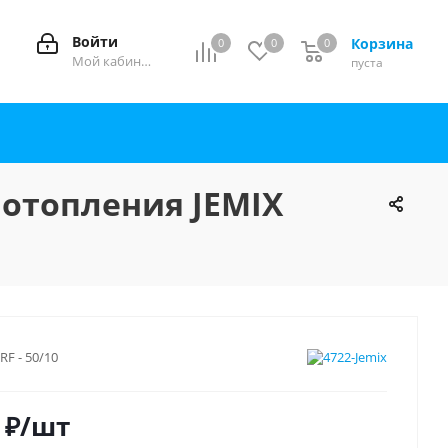
Войти
Корзина
0
0
0
0
Мой кабинет
пуста
 отопления JEMIX
RF - 50/10
₽
/шт