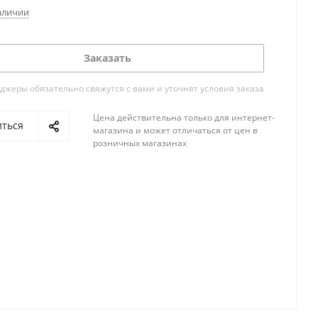
аличии
Заказать
жеры обязательно свяжутся с вами и уточнят условия заказа
Цена действительна только для интернет-
иться
магазина и может отличаться от цен в
розничных магазинах