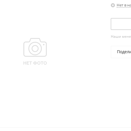
Нет в н
Наши менед
Подел