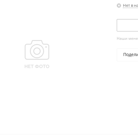
Нет в н
Наши менед
Подел