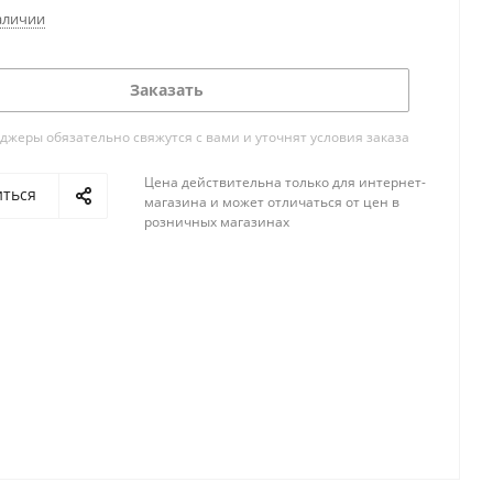
аличии
Заказать
жеры обязательно свяжутся с вами и уточнят условия заказа
Цена действительна только для интернет-
иться
магазина и может отличаться от цен в
розничных магазинах