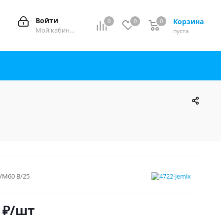
Войти
Корзина
0
0
0
0
Мой кабинет
пуста
VM60 В/25
₽
/шт