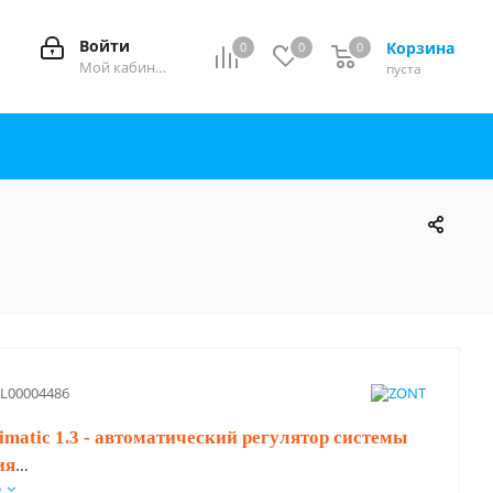
Войти
Корзина
0
0
0
0
Мой кабинет
пуста
L00004486
matic 1.3 - автоматический регулятор системы
ия
е
ачен для контроля и управления системой