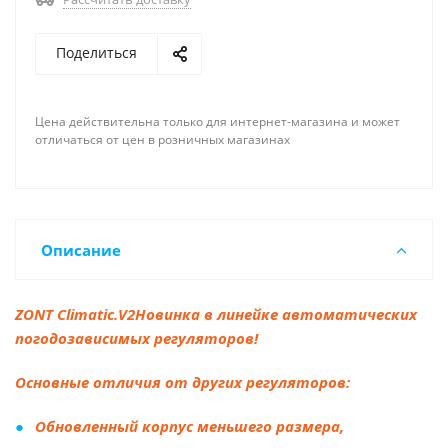
Управление котлами по запросу от сторонней
автоматики (
бассейн, вентиляция
и т.п.)
Поделиться
Контроль
датчика давления, з
ащита от
протечки
Погодозависимые алгоритмы
и ПИД-
Цена действительна только для интернет-магазина и может
регулирование
отличаться от цен в розничных магазинах
Функции «Антилегионелла», «Антизамерзание»,
«Лето»
4 преднастроенных режима работы
Возможность подключения до
3
Описание
радиомодулей
и до
120 радиодатчиков
Погодный сервер
ZONT Climatic.V2Новинка в линейке автоматических
Оповещения по событиям и
индикация
погодозависимых регуляторов!
работы выходов
Сохранение связи при отключении
Основные отличия от других регуляторов:
электроэнергии
до 12 ч. (резервная батарея)
Обновленный корпус меньшего размера,