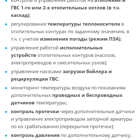
контроль и управление работой на
отопление и
ГВС 1-го или 2-х отопительных котлов (в т.ч.
каскад)
;
регулирование
температуры теплоносителя
в
отопительных контурах по заданному значению, в
т.ч. с учетом
изменения погоды (режим ПЗА)
;
управление работой
исполнительных
устройств
отопительных контуров (насосов,
электроприводов и смесительных узлов);
управление насосами
загрузки бойлера и
рециркуляции ГВС
;
мониторинг температуры воздуха по показаниям
дополнительных
проводных и беспроводных
датчиков
температуры;
контроль протечки
через дополнительные датчики
и управление электроприводом запорной арматуры
по их срабатыванию (перекрытие протечки);
контроль давления
по дополнительному датчику;