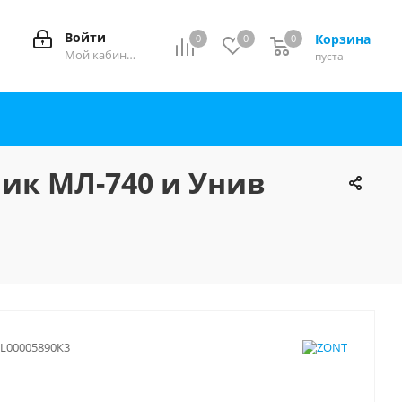
Войти
Корзина
0
0
0
0
Мой кабинет
пуста
ик МЛ-740 и Унив
L00005890К3