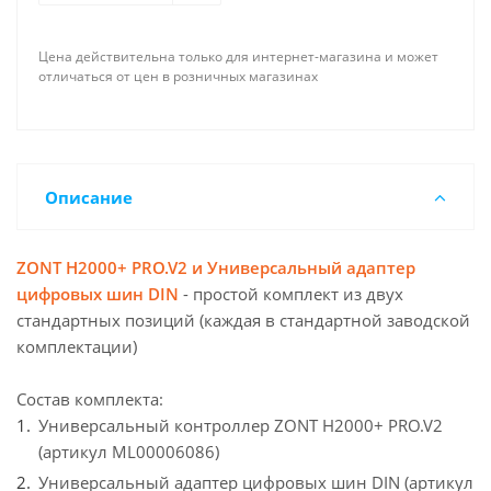
Поддерживает работу с блоками расширения
2 встроенных универсальных адаптера
Цена действительна только для интернет-магазина и может
цифровых шин автоматически определяют
отличаться от цен в розничных магазинах
протокол котла
Обеспечивает безопасность работы системы
Оповещает при аварии котла и любых
внештатных ситуациях
Описание
Сохраняет связь и управление при отключении
электроэнергии (встроенный резервный АКБ)
Сокращает потребление энергоресурсов
ZONT H2000+ PRO.V2 и Универсальный адаптер
цифровых шин DIN
- простой комплект из двух
стандартных позиций (каждая в стандартной заводской
комплектации)
Состав комплекта:
Универсальный контроллер ZONT H2000+ PRO.V2
(артикул ML00006086)
Универсальный адаптер цифровых шин DIN (артикул