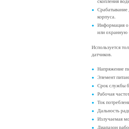
скопления воды
Срабатывание 
корпуса.
Информация о 
или охранную 
Используется то
датчиков.
Напряжение пит
Элемент питан
Срок службы б
Рабочая часто
Ток потреблен
Дальность рад
Излучаемая мо
Диапазон рабо