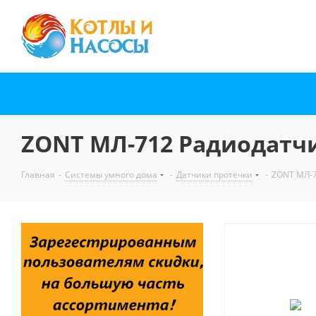
ZONT МЛ-712 Радиодатч
Главная
-
Системы умного дома
-
Датчики протечки
-
ZONT МЛ-7