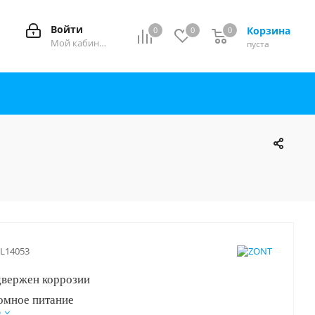
Войти
Корзина
0
0
0
0
Мой кабинет
пуста
L14053
двержен коррозии
омное питание
е