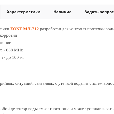
Характеристики
Наличие
Задать вопрос
течки
ZONT МЛ‑712
разработан для контроля протечки воды
коррозии
итание
та - 868 MHz
и - до 100 м.
ийных ситуаций, связанных с утечкой воды из систем водо
собой детектор воды емкостного типа и может устанавливат