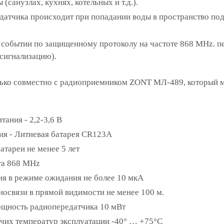
 (санузлах, кухнях, котельных и т.д.).
датчика происходит при попадании воды в пространство по
событии по защищенному протоколу на частоте 868 MHz. пе
сигнализацию).
лько совместно с радиоприемником ZONT МЛ-489, который м
ания - 2,2-3,6 В
ия - Литиевая батарея CR123А
атареи не менее 5 лет
та 868 МHz
ия в режиме ожидания не более 10 мкА
иосвязи в прямой видимости не менее 100 м.
щность радиопередатчика 10 мВт
чих температур эксплуатации -40° … +75°C