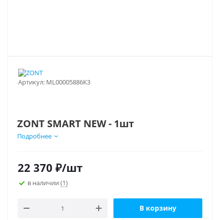
Артикул:
ML00005886K3
ZONT SMART NEW - 1шт
Радиомодуль МЛ-590 - 1шт
Подробнее
Радиодатчик МЛ-740 - 1шт
Универсальный адаптер цифровых
шин ECO - 1шт
22 370
₽
/шт
в наличии
(1)
В корзину