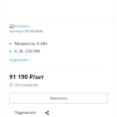
Артикул:
0010023646
Мощность: 6 кВт
U, В: 220/380
Настенный
Подробнее
Жидкокристаллический дисплей
Шина eBus
91 190
₽
/шт
Cамодиагностика и датчики работоспособности
Нет в наличии
Встроенный 8-литровый расширительный бак
Обновленная версия 2019 года.
Заказать
Поделиться