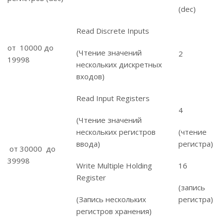
(dec)
Read Discrete Inputs
от 10000 до
(Чтение значений
2
19998
нескольких дискретных
входов)
Read Input Registers
4
(Чтение значений
нескольких регистров
(чтение
ввода)
регистра)
от 30000 до
39998
Write Multiple Holding
16
Register
(запись
(Запись нескольких
регистра)
регистров хранения)