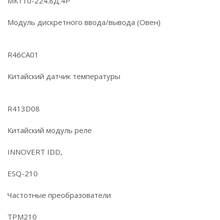
МК110-224.8Д.4Р
Модуль дискретного ввода/вывода (Овен)
R46CA01
Китайский датчик температуры
R413D08
Китайский модуль реле
INNOVERT IDD,
ESQ-210
Частотные преобразователи
ТРМ210