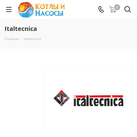
0
Italtecnica
Главная
-
Italtecnica