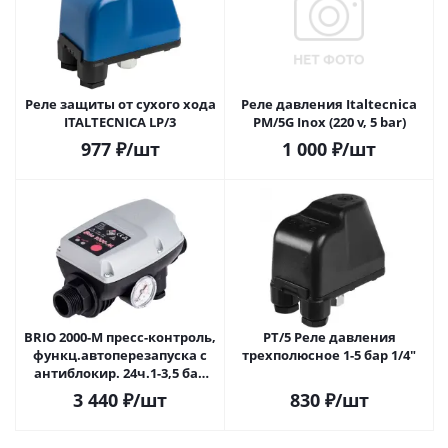
Реле защиты от сухого хода
Реле давления Italtecnica
ITALTECNICA LP/3
PM/5G Inox (220 v, 5 bar)
977
₽
/шт
1 000
₽
/шт
BRIO 2000-M пресс-контроль,
PT/5 Реле давления
функц.автоперезапуска с
трехполюсное 1-5 бар 1/4"
антиблокир. 24ч.1-3,5 бар
230V
3 440
₽
/шт
830
₽
/шт