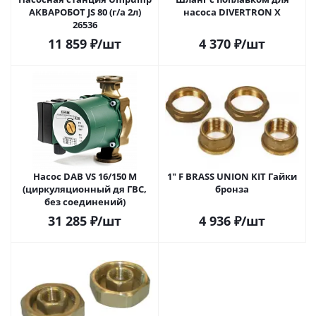
АКВАРОБОТ JS 80 (г/а 2л)
насоса DIVERTRON X
26536
11 859
₽
/шт
4 370
₽
/шт
Насос DAB VS 16/150 M
1" F BRASS UNION KIT Гайки
(циркуляционный дя ГВС,
бронза
без соединений)
31 285
₽
/шт
4 936
₽
/шт