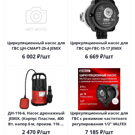
Циркуляционный насос для
Циркуляционный насос для
ГВС ЦН-СМАРТ-25-4 JEMIX
ГВС ЦН-ГВС-15-17 JEMIX
6 002
₽
/шт
6 669
₽
/шт
ДН-116-6, Насос дренажный
Циркуляционный насос для
JEMIX, (Корпус Пластик, 400
ГВС с режимом частотного
Вт, напор 6 м, произв. 116 л/
регулирования 1/2" VALFEX
мин) Диаметр всас
2 470
₽
/шт
7 185
₽
/шт