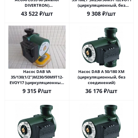
DIVERTRON)
(циркуляционный, без
автоматический
соединений)
43 522
₽
/шт
9 308
₽
/шт
колодезный
Насос DAB VA
Насос DAB A 50/180 XM
35/130(1/2")M230/50M9T12-
(циркуляционный, без
EVOY17 (циркуляционный,
соединений)
без соединений)
9 315
₽
/шт
36 176
₽
/шт