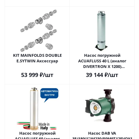
KIT MAINFOLDS DOUBLE
Насос погружной
E.SYTWIN Аксессуар
ACUAFLUSS 40 L (аналог
DIVERTRON X 1200)
автоматический
53 999
₽
/шт
39 144
₽
/шт
колодезный с нерж
платформой
Насос погружной
Насос DAB VA
ACUAFLUSS 60 (аналог
35/180(1")M230/50M9T12EVOY17