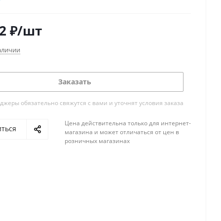
2
₽
/шт
аличии
Заказать
жеры обязательно свяжутся с вами и уточнят условия заказа
Цена действительна только для интернет-
иться
магазина и может отличаться от цен в
розничных магазинах