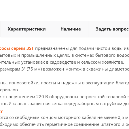
Характеристики
Наличие
Задать вопрос
осы серии 3ST
предназначены для подачи чистой воды из
бытовых и промышленных целях, в системах бытового водос
тельных установках в садоводстве и сельском хозяйстве.
размерам 3" (75 мм) возможен монтаж в скважины диаметро
ны, износостойки, просты и надежны в эксплуатации благ
териалов.
и с напряжением 220 В оборудованы встроенной тепловой 
тный клапан, защитная сетка перед заборным патрубком до
ry
тся со свободным концом моторного кабеля не менее 0,5 м
бходимо обеспечить герметичное соединение штатного и ос