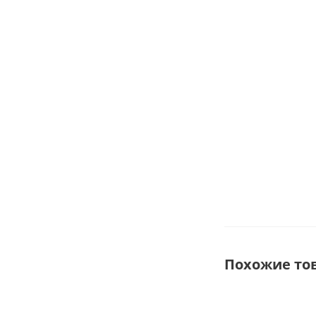
термоусад.
клеевым слоем
мм2
в наличии
1 783
₽
/ш
Похожие то