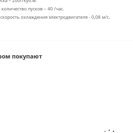
ка – 200г/куб.м.
количество пусков – 40 /час.
корость охлаждения электродвигателя - 0,08 м/с.
аром покупают
ьная
Блок управления
Реле
Кабель