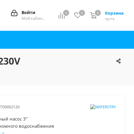
Войти
Корзина
0
0
0
0
Мой кабинет
пуста
230V
TD0002120
ый насос 3"
номного водоснабжения
е