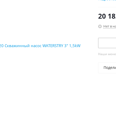
20 18
Нет в н
Наши менед
Подел