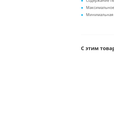
Содержание пес
Максимальное 
Минимальная с
С этим тов
Муфта кабел