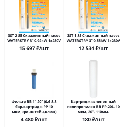
3ST 2-85 Скважинный насос
3ST 1-85 Cкважинный насос
WATERSTRY 3" 0,92kW 1х230V
WATERSTRY 3" 0,55kW 1х230V
15 697
₽
/шт
12 534
₽
/шт
Фильтр BB 1"-20" (0,6-8,8
Картридж вспененный
бар,картридж PP 10
полипропилен BB PP-20L, 10
мкм,кронштейн,ключ)
мкм, 20", 110мм.
4 480
₽
/шт
180
₽
/шт