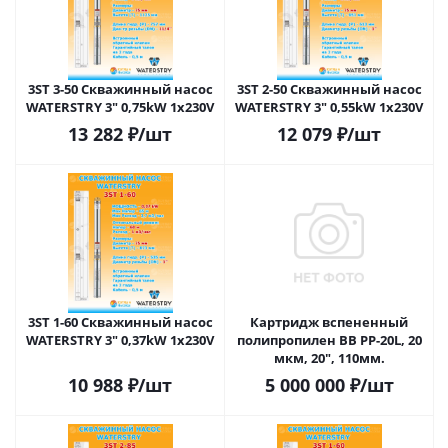
3ST 3-50 Скважинный насос
3ST 2-50 Скважинный насос
WATERSTRY 3" 0,75kW 1х230V
WATERSTRY 3" 0,55kW 1х230V
13 282
₽
/шт
12 079
₽
/шт
3ST 1-60 Скважинный насос
Картридж вспененный
WATERSTRY 3" 0,37kW 1х230V
полипропилен BB PP-20L, 20
мкм, 20", 110мм.
10 988
₽
/шт
5 000 000
₽
/шт