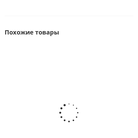
Похожие товары
3ST 3-50
3ST 3-65
3ST 3-90
Скважинный
Скважинный
Скважинный
насос
насос
насос
WATERSTRY 3"
WATERSTRY 3"
WATERSTRY 3"
0,75kW 1х230V
0,92kW 1х230V
1,5kW 1х230V