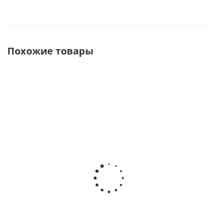
Похожие товары
3ST 3-65
3ST 3-75
3ST 3-90
Скважинный
Скважинный
Скважинный
насос
насос
насос
WATERSTRY 3"
WATERSTRY 3"
WATERSTRY 3"
0,92kW 1х230V
1,1kW 1х230V
1,5kW 1х230V